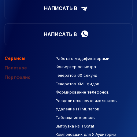
НАПИСАТЬ В
НАПИСАТЬ В
Сервисы
Работа с модификаторами
Подборка сайтов
Созданные сайты
Контекстная реклама
Конвертер регистра
Макеты Figma
Полезное
Генератор 60 секунд
База Яндекс Карты
Портфолио
Генератор XML фидов
РСЯ площадки
Формирование телефонов
Разделитель почтовых ящиков
Удаление HTML тегов
Таблица интересов
Выгрузка из TGStat
Компоновщик для Я.Аудиторий