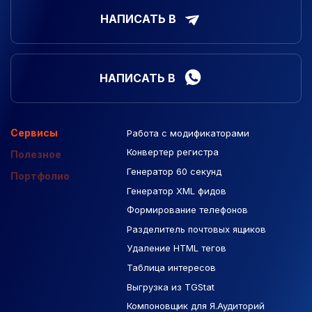
НАПИСАТЬ В
НАПИСАТЬ В
Сервисы
Работа с модификаторами
Подборка сайтов
Созданные сайты
Контекстная реклама
Конвертер регистра
Макеты Figma
Полезное
Генератор 60 секунд
База Яндекс Карты
Портфолио
Генератор XML фидов
РСЯ площадки
Формирование телефонов
Разделитель почтовых ящиков
Удаление HTML тегов
Таблица интересов
Выгрузка из TGStat
Компоновщик для Я.Аудиторий