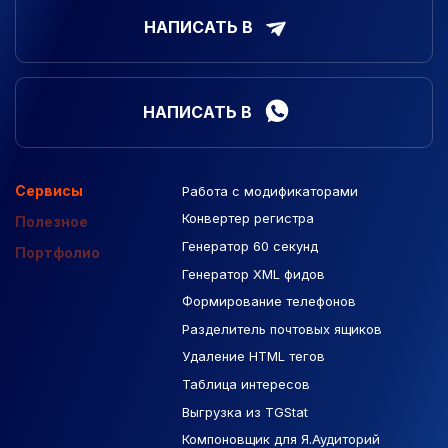
НАПИСАТЬ В
НАПИСАТЬ В
Сервисы
Работа с модификаторами
Подборка сайтов
Созданные сайты
Контекстная реклама
Конвертер регистра
Макеты Figma
Полезное
Генератор 60 секунд
База Яндекс Карты
Портфолио
Генератор XML фидов
РСЯ площадки
Формирование телефонов
Разделитель почтовых ящиков
Удаление HTML тегов
Таблица интересов
Выгрузка из TGStat
Компоновщик для Я.Аудиторий