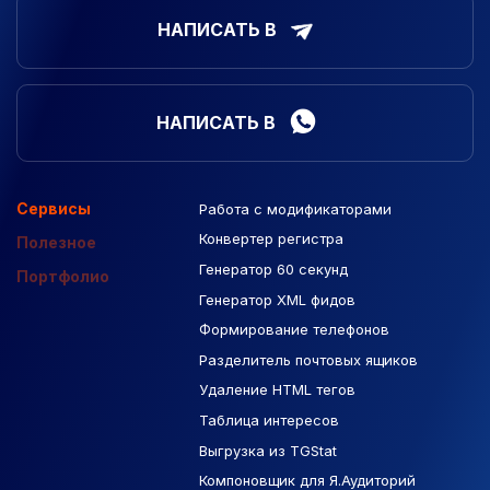
НАПИСАТЬ В
НАПИСАТЬ В
Сервисы
Работа с модификаторами
Подборка сайтов
Созданные сайты
Контекстная реклама
Конвертер регистра
Макеты Figma
Полезное
Генератор 60 секунд
База Яндекс Карты
Портфолио
Генератор XML фидов
РСЯ площадки
Формирование телефонов
Разделитель почтовых ящиков
Удаление HTML тегов
Таблица интересов
Выгрузка из TGStat
Компоновщик для Я.Аудиторий