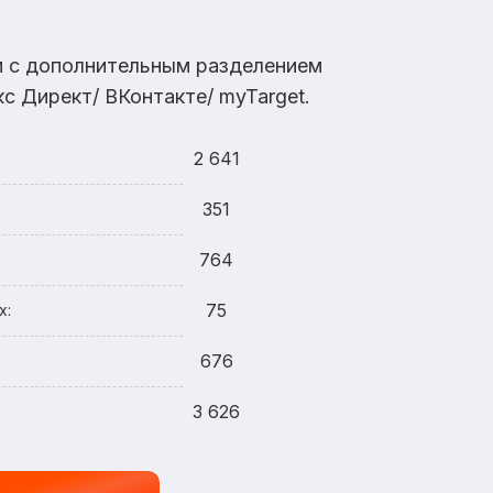
ам с дополнительным разделением
с Директ/ ВКонтакте/ myTarget.
2 641
351
764
75
х:
676
3 626