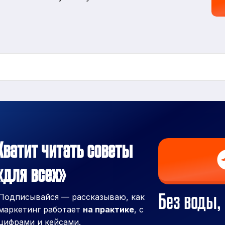
Хватит читать советы
«для всех»
Без воды, 
Подписывайся — рассказываю, как
маркетинг работает
на практике
, с
цифрами и кейсами.