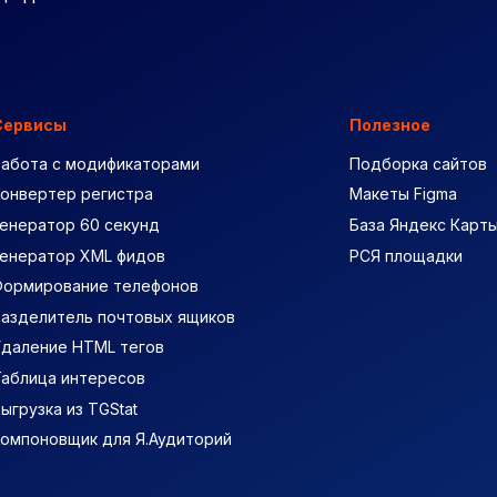
Сервисы
Полезное
Работа с модификаторами
Подборка сайтов
Конвертер регистра
Макеты Figma
енератор 60 секунд
База Яндекс Карт
Генератор XML фидов
РСЯ площадки
Формирование телефонов
Разделитель почтовых ящиков
Удаление HTML тегов
Таблица интересов
ыгрузка из TGStat
Компоновщик для Я.Аудиторий