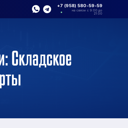
+7 (958) 580-59-59
на связи с 9:00 до
21:00
и: Складское
арты