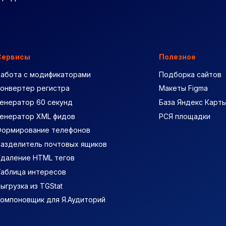
Сервисы
Полезное
Работа с модификаторами
Подборка сайтов
Конвертер регистра
Макеты Figma
енератор 60 секунд
База Яндекс Карт
Генератор XML фидов
РСЯ площадки
Формирование телефонов
Разделитель почтовых ящиков
Удаление HTML тегов
Таблица интересов
ыгрузка из TGStat
Компоновщик для Я.Аудиторий