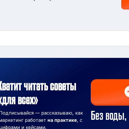
Хватит читать советы
«для всех»
Без воды, 
Подписывайся — рассказываю, как
маркетинг работает
на практике
, с
цифрами и кейсами.