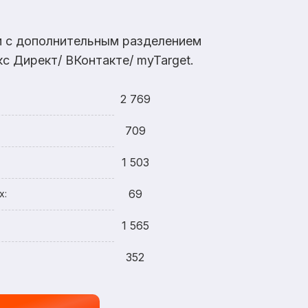
ам с дополнительным разделением
с Директ/ ВКонтакте/ myTarget.
2 769
709
1 503
69
х:
1 565
352