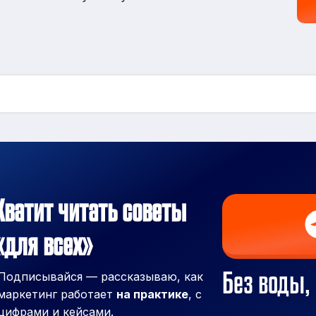
Хватит читать советы
«для всех»
Без воды, 
Подписывайся — рассказываю, как
маркетинг работает
на практике
, с
цифрами и кейсами.