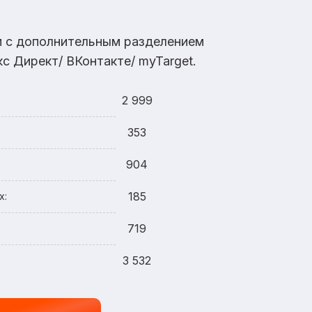
ам с дополнительным разделением
с Директ/ ВКонтакте/ myTarget.
2 999
353
904
185
х:
719
3 532