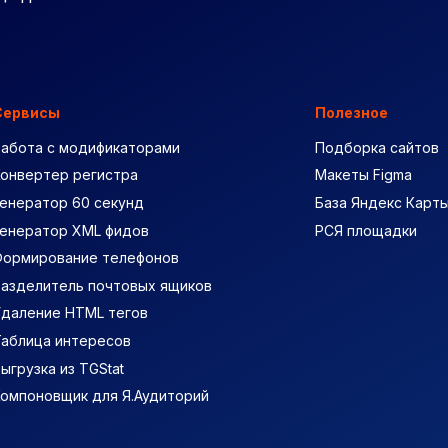
Сервисы
Полезное
Работа с модификаторами
Подборка сайтов
Конвертер регистра
Макеты Figma
енератор 60 секунд
База Яндекс Карт
Генератор XML фидов
РСЯ площадки
Формирование телефонов
Разделитель почтовых ящиков
Удаление HTML тегов
Таблица интересов
ыгрузка из TGStat
Компоновщик для Я.Аудиторий