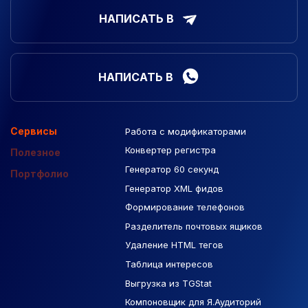
НАПИСАТЬ В
НАПИСАТЬ В
Сервисы
Работа с модификаторами
Подборка сайтов
Созданные сайты
Контекстная реклама
Конвертер регистра
Макеты Figma
Полезное
Генератор 60 секунд
База Яндекс Карты
Портфолио
Генератор XML фидов
РСЯ площадки
Формирование телефонов
Разделитель почтовых ящиков
Удаление HTML тегов
Таблица интересов
Выгрузка из TGStat
Компоновщик для Я.Аудиторий