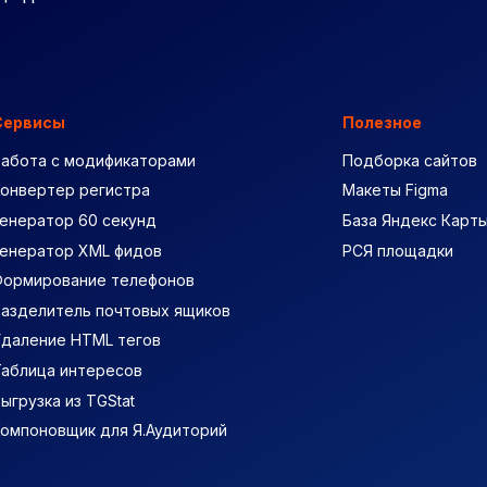
Сервисы
Полезное
Работа с модификаторами
Подборка сайтов
Конвертер регистра
Макеты Figma
енератор 60 секунд
База Яндекс Карт
Генератор XML фидов
РСЯ площадки
Формирование телефонов
Разделитель почтовых ящиков
Удаление HTML тегов
Таблица интересов
ыгрузка из TGStat
Компоновщик для Я.Аудиторий