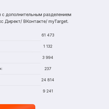
ам с дополнительным разделением
с Директ/ ВКонтакте/ myTarget.
61 473
1 132
3 994
237
х:
24 814
9 241