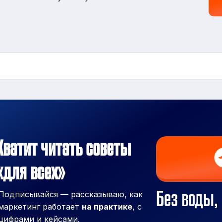
Хватит читать советы
«для всех»
Без воды, 
Подписывайся — рассказываю, как
маркетинг работает
на практике
, с
цифрами и кейсами.