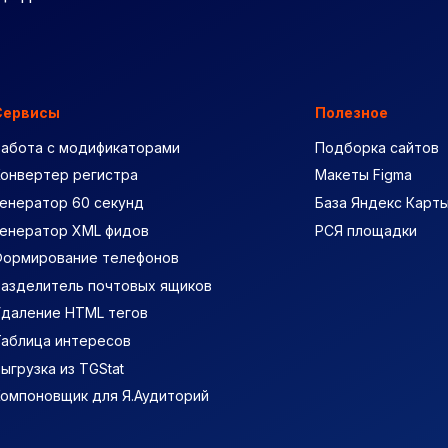
Сервисы
Полезное
Работа с модификаторами
Подборка сайтов
Конвертер регистра
Макеты Figma
енератор 60 секунд
База Яндекс Карт
Генератор XML фидов
РСЯ площадки
Формирование телефонов
Разделитель почтовых ящиков
Удаление HTML тегов
Таблица интересов
ыгрузка из TGStat
Компоновщик для Я.Аудиторий