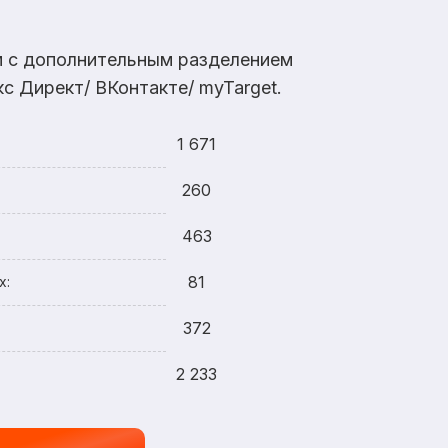
ам с дополнительным разделением
с Директ/ ВКонтакте/ myTarget.
1 671
260
463
81
х:
372
2 233