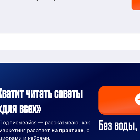
Хватит читать советы
«для всех»
Без воды, 
Подписывайся — рассказываю, как
маркетинг работает
на практике
, с
цифрами и кейсами.