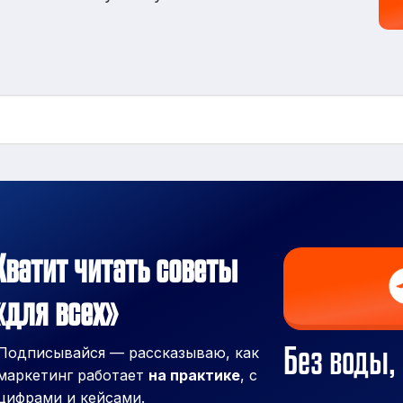
Хватит читать советы
«для всех»
Без воды, 
Подписывайся — рассказываю, как
маркетинг работает
на практике
, с
цифрами и кейсами.