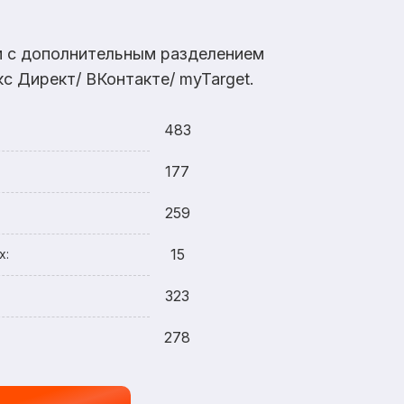
ам с дополнительным разделением
с Директ/ ВКонтакте/ myTarget.
483
177
259
15
х:
323
278