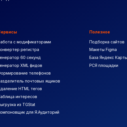
Сервисы
Полезное
Работа с модификаторами
Подборка сайтов
Конвертер регистра
Макеты Figma
енератор 60 секунд
База Яндекс Карт
Генератор XML фидов
РСЯ площадки
Формирование телефонов
Разделитель почтовых ящиков
Удаление HTML тегов
Таблица интересов
ыгрузка из TGStat
Компоновщик для Я.Аудиторий