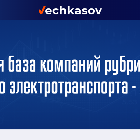
я база компаний рубри
о электротранспорта -