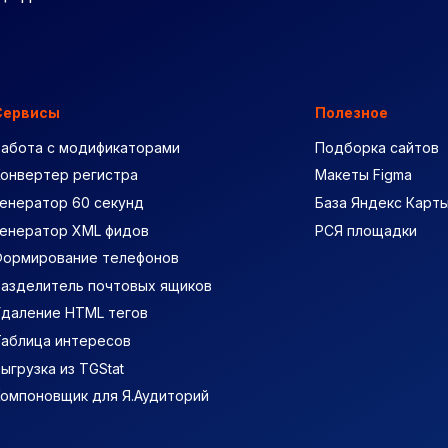
Сервисы
Полезное
Работа с модификаторами
Подборка сайтов
Конвертер регистра
Макеты Figma
енератор 60 секунд
База Яндекс Карт
Генератор XML фидов
РСЯ площадки
Формирование телефонов
Разделитель почтовых ящиков
Удаление HTML тегов
Таблица интересов
ыгрузка из TGStat
Компоновщик для Я.Аудиторий