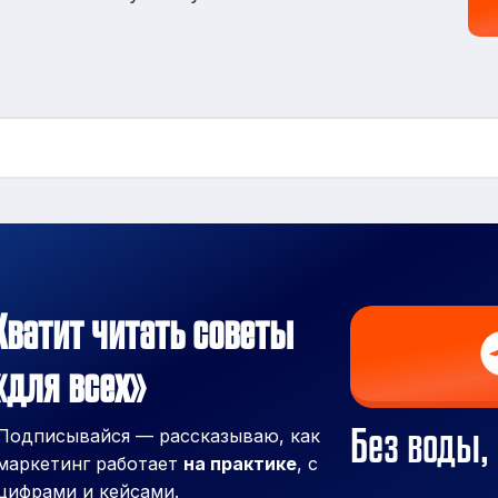
Хватит читать советы
«для всех»
Без воды, 
Подписывайся — рассказываю, как
маркетинг работает
на практике
, с
цифрами и кейсами.