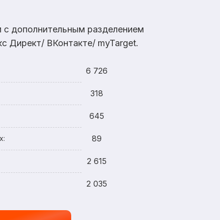
ам с дополнительным разделением
с Директ/ ВКонтакте/ myTarget.
6 726
318
645
89
х:
2 615
2 035