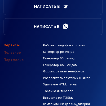
НАПИСАТЬ В
НАПИСАТЬ В
Сервисы
Работа с модификаторами
Подборка сайтов
Созданные сайты
Контекстная реклама
Конвертер регистра
Макеты Figma
Полезное
Генератор 60 секунд
База Яндекс Карты
Портфолио
Генератор XML фидов
РСЯ площадки
Формирование телефонов
Разделитель почтовых ящиков
Удаление HTML тегов
Таблица интересов
Выгрузка из TGStat
Компоновщик для Я.Аудиторий