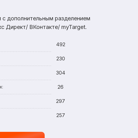
ам с дополнительным разделением
с Директ/ ВКонтакте/ myTarget.
492
230
304
26
х:
297
257