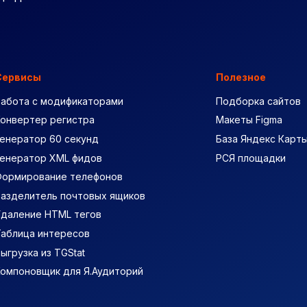
Сервисы
Полезное
Работа с модификаторами
Подборка сайтов
Конвертер регистра
Макеты Figma
енератор 60 секунд
База Яндекс Карт
Генератор XML фидов
РСЯ площадки
Формирование телефонов
Разделитель почтовых ящиков
Удаление HTML тегов
Таблица интересов
ыгрузка из TGStat
Компоновщик для Я.Аудиторий