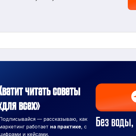
Хватит читать советы
«для всех»
Без воды, 
Подписывайся — рассказываю, как
маркетинг работает
на практике
, с
цифрами и кейсами.