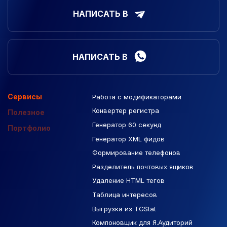
НАПИСАТЬ В
НАПИСАТЬ В
Сервисы
Работа с модификаторами
Подборка сайтов
Созданные сайты
Контекстная реклама
Конвертер регистра
Макеты Figma
Полезное
Генератор 60 секунд
База Яндекс Карты
Портфолио
Генератор XML фидов
РСЯ площадки
Формирование телефонов
Разделитель почтовых ящиков
Удаление HTML тегов
Таблица интересов
Выгрузка из TGStat
Компоновщик для Я.Аудиторий