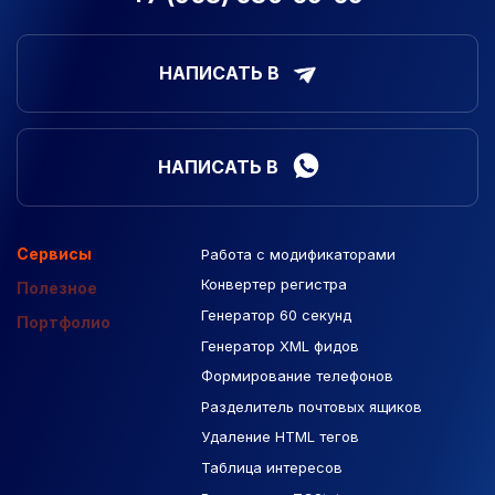
НАПИСАТЬ В
НАПИСАТЬ В
Сервисы
Работа с модификаторами
Подборка сайтов
Созданные сайты
Контекстная реклама
Конвертер регистра
Макеты Figma
Полезное
Генератор 60 секунд
База Яндекс Карты
Портфолио
Генератор XML фидов
РСЯ площадки
Формирование телефонов
Разделитель почтовых ящиков
Удаление HTML тегов
Таблица интересов