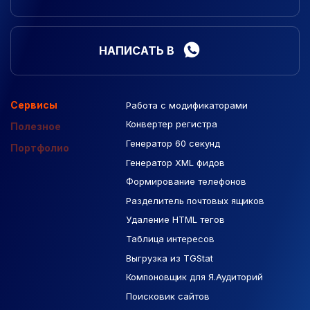
НАПИСАТЬ В
Сервисы
Работа с модификаторами
Подборка сайтов
Созданные сайты
Контекстная реклама
Конвертер регистра
Макеты Figma
Полезное
Генератор 60 секунд
База Яндекс Карты
Портфолио
Генератор XML фидов
РСЯ площадки
Формирование телефонов
Разделитель почтовых ящиков
Удаление HTML тегов
Таблица интересов
Выгрузка из TGStat
Компоновщик для Я.Аудиторий
Поисковик сайтов