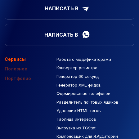
НАПИСАТЬ В
НАПИСАТЬ В
Сервисы
Работа с модификаторами
Подборка сайтов
Созданные сайты
Контекстная реклама
Конвертер регистра
Макеты Figma
Полезное
Генератор 60 секунд
База Яндекс Карты
Портфолио
Генератор XML фидов
РСЯ площадки
Формирование телефонов
Разделитель почтовых ящиков
Удаление HTML тегов
Таблица интересов
Выгрузка из TGStat
Компоновщик для Я.Аудиторий