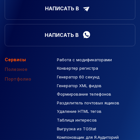
НАПИСАТЬ В
НАПИСАТЬ В
Сервисы
Работа с модификаторами
Подборка сайтов
Созданные сайты
Контекстная реклама
Конвертер регистра
Макеты Figma
Полезное
Генератор 60 секунд
База Яндекс Карты
Портфолио
Генератор XML фидов
РСЯ площадки
Формирование телефонов
Разделитель почтовых ящиков
Удаление HTML тегов
Таблица интересов
Выгрузка из TGStat
Компоновщик для Я.Аудиторий