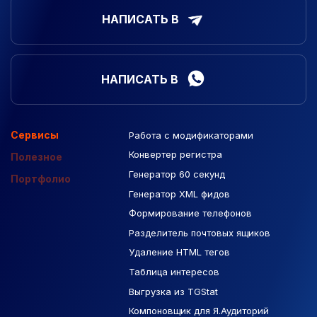
НАПИСАТЬ В
НАПИСАТЬ В
Сервисы
Работа с модификаторами
Подборка сайтов
Созданные сайты
Контекстная реклама
Конвертер регистра
Макеты Figma
Полезное
Генератор 60 секунд
База Яндекс Карты
Портфолио
Генератор XML фидов
РСЯ площадки
Формирование телефонов
Разделитель почтовых ящиков
Удаление HTML тегов
Таблица интересов
Выгрузка из TGStat
Компоновщик для Я.Аудиторий