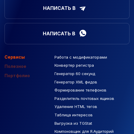
НАПИСАТЬ В
НАПИСАТЬ В
Сервисы
Работа с модификаторами
Подборка сайтов
Созданные сайты
Контекстная реклама
Конвертер регистра
Макеты Figma
Полезное
Генератор 60 секунд
База Яндекс Карты
Портфолио
Генератор XML фидов
РСЯ площадки
Формирование телефонов
Разделитель почтовых ящиков
Удаление HTML тегов
Таблица интересов
Выгрузка из TGStat
Компоновщик для Я.Аудиторий