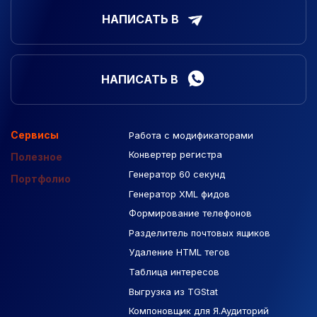
НАПИСАТЬ В
НАПИСАТЬ В
Сервисы
Работа с модификаторами
Подборка сайтов
Созданные сайты
Контекстная реклама
Конвертер регистра
Макеты Figma
Полезное
Генератор 60 секунд
База Яндекс Карты
Портфолио
Генератор XML фидов
РСЯ площадки
Формирование телефонов
Разделитель почтовых ящиков
Удаление HTML тегов
Таблица интересов
Выгрузка из TGStat
Компоновщик для Я.Аудиторий