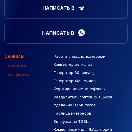
НАПИСАТЬ В
НАПИСАТЬ В
Сервисы
Работа с модификаторами
Подборка сайтов
Созданные сайты
Контекстная реклама
Конвертер регистра
Макеты Figma
Полезное
Генератор 60 секунд
База Яндекс Карты
Портфолио
Генератор XML фидов
РСЯ площадки
Формирование телефонов
Разделитель почтовых ящиков
Удаление HTML тегов
Таблица интересов
Выгрузка из TGStat
Компоновщик для Я.Аудиторий