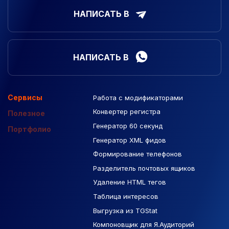
НАПИСАТЬ В
НАПИСАТЬ В
Сервисы
Работа с модификаторами
Подборка сайтов
Созданные сайты
Контекстная реклама
Конвертер регистра
Макеты Figma
Полезное
Генератор 60 секунд
База Яндекс Карты
Портфолио
Генератор XML фидов
РСЯ площадки
Формирование телефонов
Разделитель почтовых ящиков
Удаление HTML тегов
Таблица интересов
Выгрузка из TGStat
Компоновщик для Я.Аудиторий