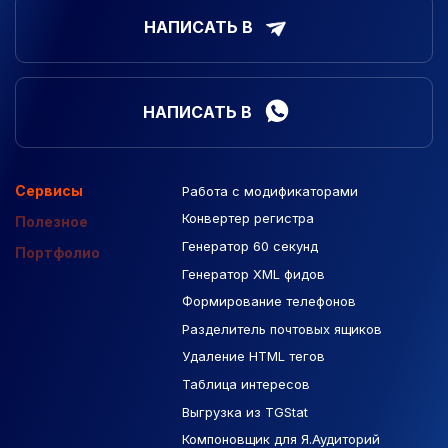
НАПИСАТЬ В
НАПИСАТЬ В
Сервисы
Работа с модификаторами
Подборка сайтов
Созданные сайты
Контекстная реклама
Конвертер регистра
Макеты Figma
Полезное
Генератор 60 секунд
База Яндекс Карты
Портфолио
Генератор XML фидов
РСЯ площадки
Формирование телефонов
Разделитель почтовых ящиков
Удаление HTML тегов
Таблица интересов
Выгрузка из TGStat
Компоновщик для Я.Аудиторий