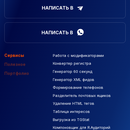
НАПИСАТЬ В
НАПИСАТЬ В
Сервисы
Работа с модификаторами
Подборка сайтов
Созданные сайты
Контекстная реклама
Конвертер регистра
Макеты Figma
Полезное
Генератор 60 секунд
База Яндекс Карты
Портфолио
Генератор XML фидов
РСЯ площадки
Формирование телефонов
Разделитель почтовых ящиков
Удаление HTML тегов
Таблица интересов
Выгрузка из TGStat
Компоновщик для Я.Аудиторий