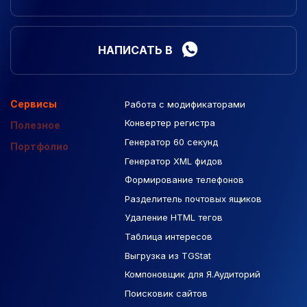
НАПИСАТЬ В
Сервисы
Работа с модификаторами
Подборка сайтов
Созданные сайты
Контекстная реклама
Конвертер регистра
Макеты Figma
Полезное
Генератор 60 секунд
База Яндекс Карты
Портфолио
Генератор XML фидов
РСЯ площадки
Формирование телефонов
Разделитель почтовых ящиков
Удаление HTML тегов
Таблица интересов
Выгрузка из TGStat
Компоновщик для Я.Аудиторий
Поисковик сайтов