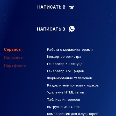
НАПИСАТЬ В
НАПИСАТЬ В
Сервисы
Работа с модификаторами
Подборка сайтов
Созданные сайты
Контекстная реклама
Конвертер регистра
Макеты Figma
Полезное
Генератор 60 секунд
База Яндекс Карты
Портфолио
Генератор XML фидов
РСЯ площадки
Формирование телефонов
Разделитель почтовых ящиков
Удаление HTML тегов
Таблица интересов
Выгрузка из TGStat
Компоновщик для Я.Аудиторий