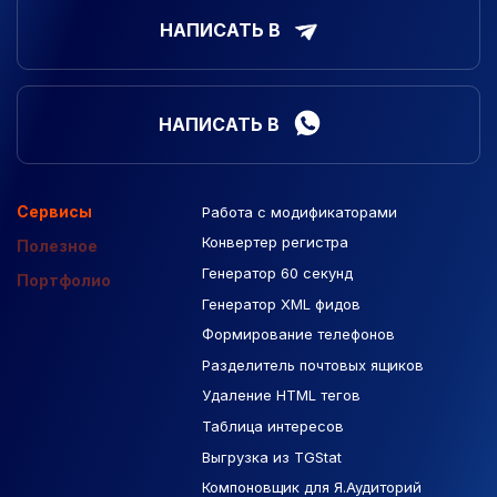
НАПИСАТЬ В
НАПИСАТЬ В
Сервисы
Работа с модификаторами
Подборка сайтов
Созданные сайты
Контекстная реклама
Конвертер регистра
Макеты Figma
Полезное
Генератор 60 секунд
База Яндекс Карты
Портфолио
Генератор XML фидов
РСЯ площадки
Формирование телефонов
Разделитель почтовых ящиков
Удаление HTML тегов
Таблица интересов
Выгрузка из TGStat
Компоновщик для Я.Аудиторий