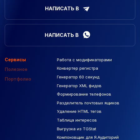
НАПИСАТЬ В
НАПИСАТЬ В
Сервисы
Работа с модификаторами
Подборка сайтов
Созданные сайты
Контекстная реклама
Конвертер регистра
Макеты Figma
Полезное
Генератор 60 секунд
База Яндекс Карты
Портфолио
Генератор XML фидов
РСЯ площадки
Формирование телефонов
Разделитель почтовых ящиков
Удаление HTML тегов
Таблица интересов
Выгрузка из TGStat
Компоновщик для Я.Аудиторий