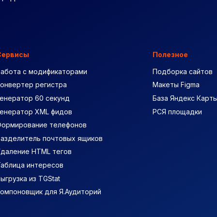
Сервисы
Полезное
Работа с модификаторами
Подборка сайтов
Конвертер регистра
Макеты Figma
енератор 60 секунд
База Яндекс Карт
Генератор XML фидов
РСЯ площадки
Формирование телефонов
Разделитель почтовых ящиков
Удаление HTML тегов
Таблица интересов
ыгрузка из TGStat
Компоновщик для Я.Аудиторий