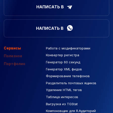
НАПИСАТЬ В
НАПИСАТЬ В
Сервисы
Работа с модификаторами
Подборка сайтов
Созданные сайты
Контекстная реклама
Конвертер регистра
Макеты Figma
Полезное
Генератор 60 секунд
База Яндекс Карты
Портфолио
Генератор XML фидов
РСЯ площадки
Формирование телефонов
Разделитель почтовых ящиков
Удаление HTML тегов
Таблица интересов
Выгрузка из TGStat
Компоновщик для Я.Аудиторий