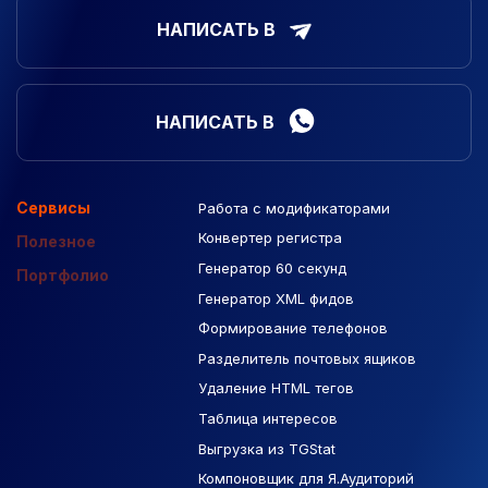
НАПИСАТЬ В
НАПИСАТЬ В
Сервисы
Работа с модификаторами
Подборка сайтов
Созданные сайты
Контекстная реклама
Конвертер регистра
Макеты Figma
Полезное
Генератор 60 секунд
База Яндекс Карты
Портфолио
Генератор XML фидов
РСЯ площадки
Формирование телефонов
Разделитель почтовых ящиков
Удаление HTML тегов
Таблица интересов
Выгрузка из TGStat
Компоновщик для Я.Аудиторий