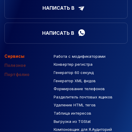
НАПИСАТЬ В
НАПИСАТЬ В
Сервисы
Работа с модификаторами
Подборка сайтов
Созданные сайты
Контекстная реклама
Конвертер регистра
Макеты Figma
Полезное
Генератор 60 секунд
База Яндекс Карты
Портфолио
Генератор XML фидов
РСЯ площадки
Формирование телефонов
Разделитель почтовых ящиков
Удаление HTML тегов
Таблица интересов
Выгрузка из TGStat
Компоновщик для Я.Аудиторий