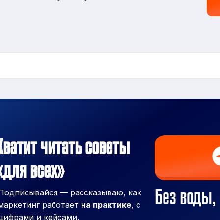
Хватит читать советы
«для всех»
Без воды, 
Подписывайся — рассказываю, как
маркетинг работает
на практике
, с
цифрами и кейсами.