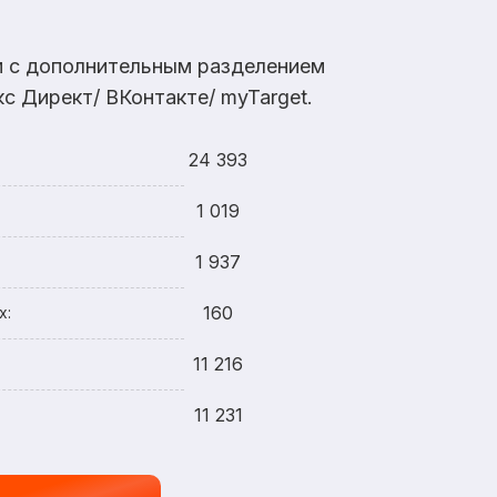
ам с дополнительным разделением
с Директ/ ВКонтакте/ myTarget.
24 393
1 019
1 937
160
х:
11 216
11 231