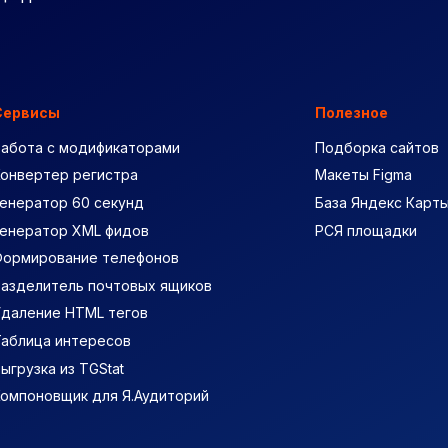
Сервисы
Полезное
Работа с модификаторами
Подборка сайтов
Конвертер регистра
Макеты Figma
енератор 60 секунд
База Яндекс Карт
Генератор XML фидов
РСЯ площадки
Формирование телефонов
Разделитель почтовых ящиков
Удаление HTML тегов
Таблица интересов
ыгрузка из TGStat
Компоновщик для Я.Аудиторий