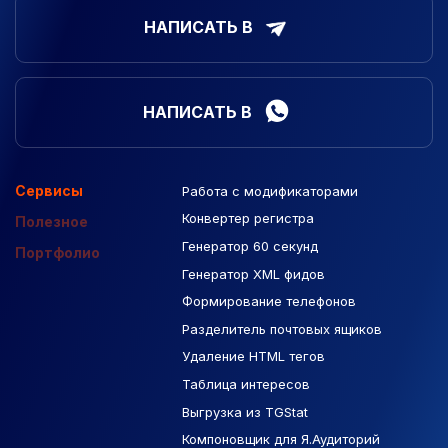
НАПИСАТЬ В
НАПИСАТЬ В
Сервисы
Работа с модификаторами
Подборка сайтов
Созданные сайты
Контекстная реклама
Конвертер регистра
Макеты Figma
Полезное
Генератор 60 секунд
База Яндекс Карты
Портфолио
Генератор XML фидов
РСЯ площадки
Формирование телефонов
Разделитель почтовых ящиков
Удаление HTML тегов
Таблица интересов
Выгрузка из TGStat
Компоновщик для Я.Аудиторий