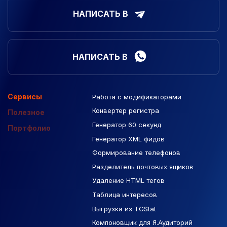
НАПИСАТЬ В
НАПИСАТЬ В
Сервисы
Работа с модификаторами
Подборка сайтов
Созданные сайты
Контекстная реклама
Конвертер регистра
Макеты Figma
Полезное
Генератор 60 секунд
База Яндекс Карты
Портфолио
Генератор XML фидов
РСЯ площадки
Формирование телефонов
Разделитель почтовых ящиков
Удаление HTML тегов
Таблица интересов
Выгрузка из TGStat
Компоновщик для Я.Аудиторий