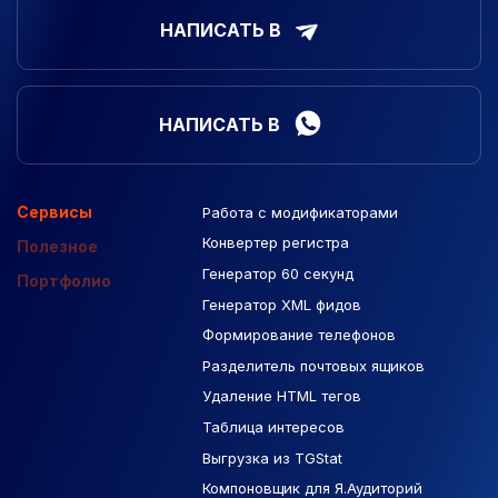
НАПИСАТЬ В
НАПИСАТЬ В
Сервисы
Работа с модификаторами
Подборка сайтов
Созданные сайты
Контекстная реклама
Конвертер регистра
Макеты Figma
Полезное
Генератор 60 секунд
База Яндекс Карты
Портфолио
Генератор XML фидов
РСЯ площадки
Формирование телефонов
Разделитель почтовых ящиков
Удаление HTML тегов
Таблица интересов
Выгрузка из TGStat
Компоновщик для Я.Аудиторий