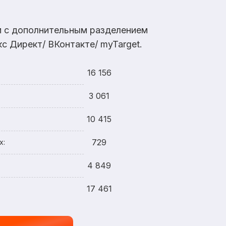
ам с дополнительным разделением
с Директ/ ВКонтакте/ myTarget.
16 156
3 061
10 415
729
х:
4 849
17 461