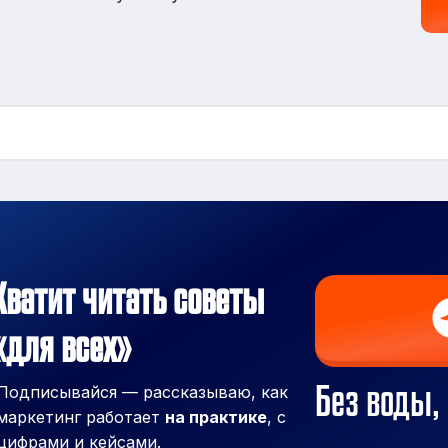
Хватит читать советы
«для всех»
Без воды, 
Подписывайся — рассказываю, как
маркетинг работает
на практике
, с
цифрами и кейсами.