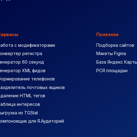
Сервисы
Полезное
Работа с модификаторами
Подборка сайтов
Конвертер регистра
Макеты Figma
енератор 60 секунд
База Яндекс Карт
Генератор XML фидов
РСЯ площадки
Формирование телефонов
Разделитель почтовых ящиков
Удаление HTML тегов
Таблица интересов
ыгрузка из TGStat
Компоновщик для Я.Аудиторий