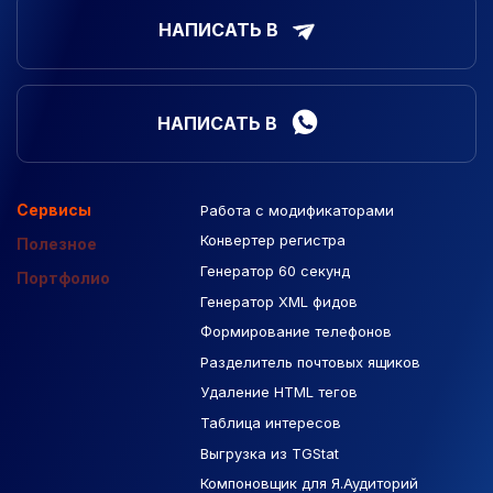
НАПИСАТЬ В
НАПИСАТЬ В
Сервисы
Работа с модификаторами
Подборка сайтов
Созданные сайты
Контекстная реклама
Конвертер регистра
Макеты Figma
Полезное
Генератор 60 секунд
База Яндекс Карты
Портфолио
Генератор XML фидов
РСЯ площадки
Формирование телефонов
Разделитель почтовых ящиков
Удаление HTML тегов
Таблица интересов
Выгрузка из TGStat
Компоновщик для Я.Аудиторий