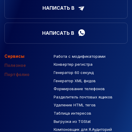
НАПИСАТЬ В
НАПИСАТЬ В
Сервисы
Работа с модификаторами
Подборка сайтов
Созданные сайты
Контекстная реклама
Конвертер регистра
Макеты Figma
Полезное
Генератор 60 секунд
База Яндекс Карты
Портфолио
Генератор XML фидов
РСЯ площадки
Формирование телефонов
Разделитель почтовых ящиков
Удаление HTML тегов
Таблица интересов
Выгрузка из TGStat
Компоновщик для Я.Аудиторий