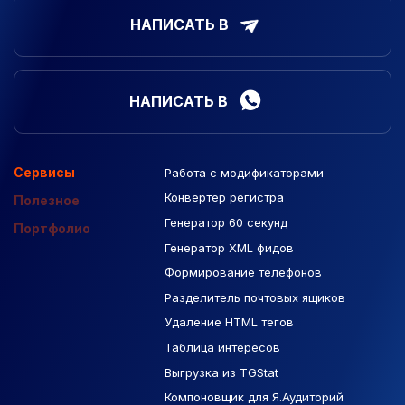
НАПИСАТЬ В
НАПИСАТЬ В
Сервисы
Работа с модификаторами
Подборка сайтов
Созданные сайты
Контекстная реклама
Конвертер регистра
Макеты Figma
Полезное
Генератор 60 секунд
База Яндекс Карты
Портфолио
Генератор XML фидов
РСЯ площадки
Формирование телефонов
Разделитель почтовых ящиков
Удаление HTML тегов
Таблица интересов
Выгрузка из TGStat
Компоновщик для Я.Аудиторий