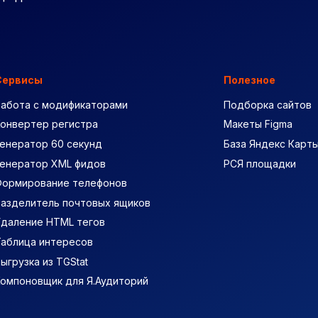
Сервисы
Полезное
Работа с модификаторами
Подборка сайтов
Конвертер регистра
Макеты Figma
енератор 60 секунд
База Яндекс Карт
Генератор XML фидов
РСЯ площадки
Формирование телефонов
Разделитель почтовых ящиков
Удаление HTML тегов
Таблица интересов
ыгрузка из TGStat
Компоновщик для Я.Аудиторий