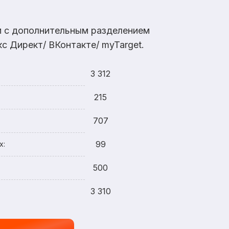
ам с дополнительным разделением
с Директ/ ВКонтакте/ myTarget.
3 312
215
707
99
х:
500
3 310