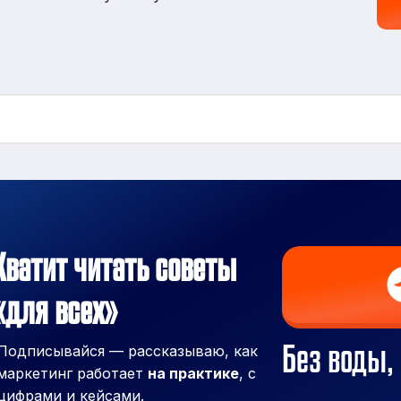
Хватит читать советы
«для всех»
Без воды, 
Подписывайся — рассказываю, как
маркетинг работает
на практике
, с
цифрами и кейсами.