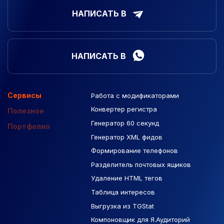
НАПИСАТЬ В
НАПИСАТЬ В
Сервисы
Работа с модификаторами
Подборка сайтов
Созданные сайты
Контекстная реклама
Конвертер регистра
Макеты Figma
Полезное
Генератор 60 секунд
База Яндекс Карты
Портфолио
Генератор XML фидов
РСЯ площадки
Формирование телефонов
Разделитель почтовых ящиков
Удаление HTML тегов
Таблица интересов
Выгрузка из TGStat
Компоновщик для Я.Аудиторий