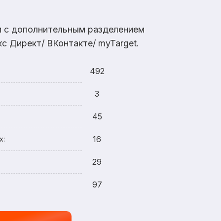
ам с дополнительным разделением
с Директ/ ВКонтакте/ myTarget.
492
3
45
16
х:
29
97