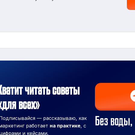
Хватит читать советы
«для всех»
Без воды, 
Подписывайся — рассказываю, как
маркетинг работает
на практике
, с
цифрами и кейсами.