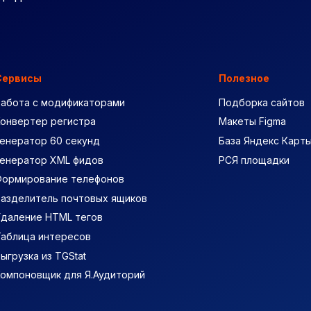
Сервисы
Полезное
Работа с модификаторами
Подборка сайтов
Конвертер регистра
Макеты Figma
енератор 60 секунд
База Яндекс Карт
Генератор XML фидов
РСЯ площадки
Формирование телефонов
Разделитель почтовых ящиков
Удаление HTML тегов
Таблица интересов
ыгрузка из TGStat
Компоновщик для Я.Аудиторий