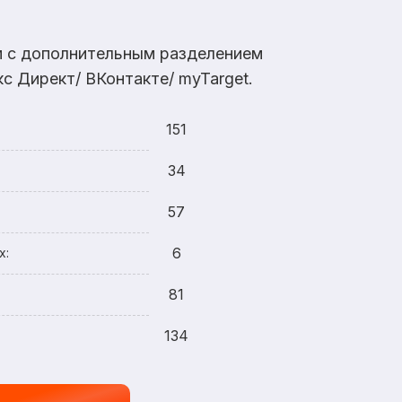
ам с дополнительным разделением
с Директ/ ВКонтакте/ myTarget.
151
34
57
6
х:
81
134