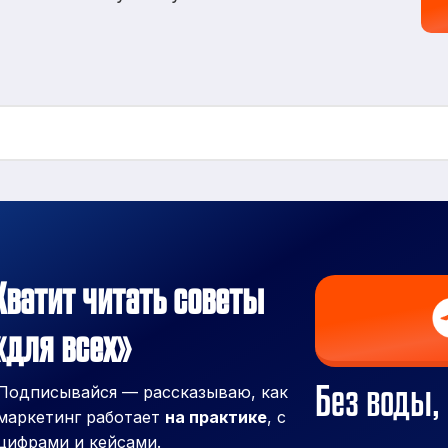
Хватит читать советы
«для всех»
Без воды, 
Подписывайся — рассказываю, как
маркетинг работает
на практике
, с
цифрами и кейсами.