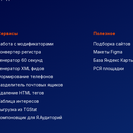
Сервисы
Полезное
Работа с модификаторами
Подборка сайтов
Конвертер регистра
Макеты Figma
енератор 60 секунд
База Яндекс Карт
Генератор XML фидов
РСЯ площадки
Формирование телефонов
Разделитель почтовых ящиков
Удаление HTML тегов
Таблица интересов
ыгрузка из TGStat
Компоновщик для Я.Аудиторий