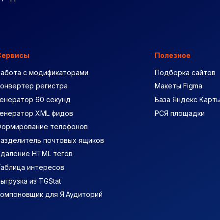
Сервисы
Полезное
Работа с модификаторами
Подборка сайтов
Конвертер регистра
Макеты Figma
енератор 60 секунд
База Яндекс Карт
Генератор XML фидов
РСЯ площадки
Формирование телефонов
Разделитель почтовых ящиков
Удаление HTML тегов
Таблица интересов
ыгрузка из TGStat
Компоновщик для Я.Аудиторий