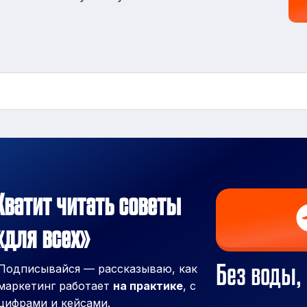
Хватит читать советы
«для всех»
Без воды, 
Подписывайся — рассказываю, как
маркетинг работает
на практике
, с
цифрами и кейсами.