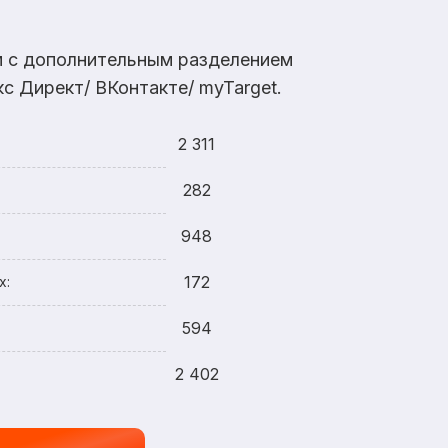
ам с дополнительным разделением
с Директ/ ВКонтакте/ myTarget.
2 311
282
948
172
х:
594
2 402