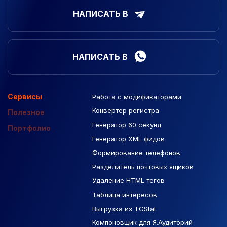
НАПИСАТЬ В
НАПИСАТЬ В
Сервисы
Работа с модификаторами
Подборка сайтов
Созданные сайты
Контекстная реклама
Конвертер регистра
Макеты Figma
Полезное
Генератор 60 секунд
База Яндекс Карты
Портфолио
Генератор XML фидов
РСЯ площадки
Формирование телефонов
Разделитель почтовых ящиков
Удаление HTML тегов
Таблица интересов
Выгрузка из TGStat
Компоновщик для Я.Аудиторий