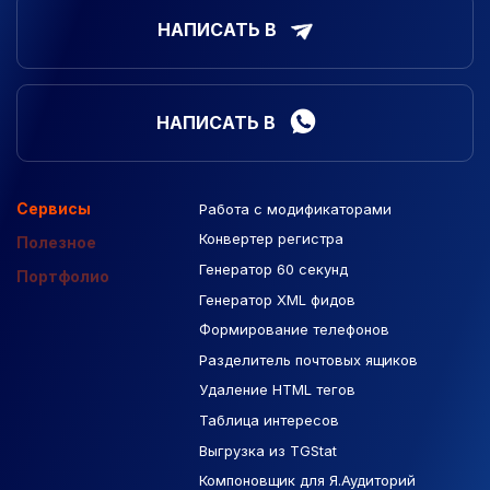
НАПИСАТЬ В
НАПИСАТЬ В
Сервисы
Работа с модификаторами
Подборка сайтов
Созданные сайты
Контекстная реклама
Конвертер регистра
Макеты Figma
Полезное
Генератор 60 секунд
База Яндекс Карты
Портфолио
Генератор XML фидов
РСЯ площадки
Формирование телефонов
Разделитель почтовых ящиков
Удаление HTML тегов
Таблица интересов
Выгрузка из TGStat
Компоновщик для Я.Аудиторий