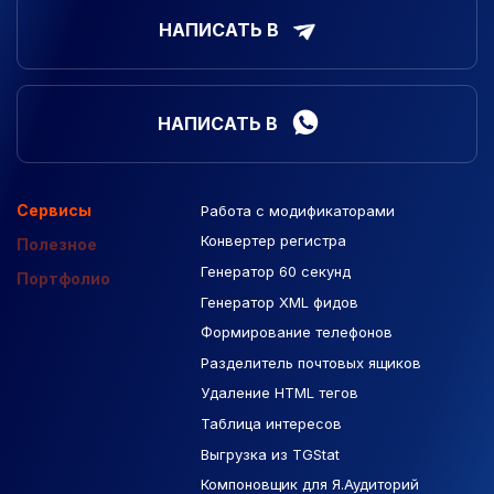
НАПИСАТЬ В
НАПИСАТЬ В
Сервисы
Работа с модификаторами
Подборка сайтов
Созданные сайты
Контекстная реклама
Конвертер регистра
Макеты Figma
Полезное
Генератор 60 секунд
База Яндекс Карты
Портфолио
Генератор XML фидов
РСЯ площадки
Формирование телефонов
Разделитель почтовых ящиков
Удаление HTML тегов
Таблица интересов
Выгрузка из TGStat
Компоновщик для Я.Аудиторий